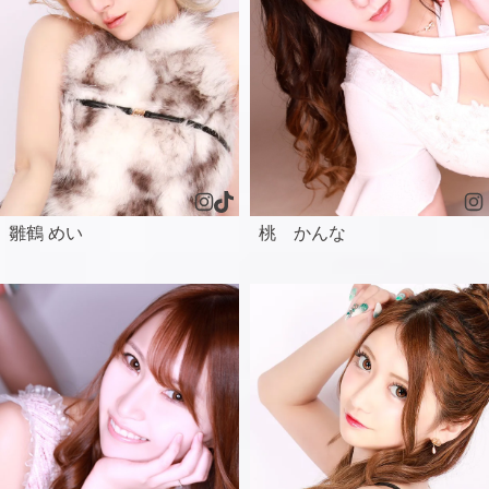
雛鶴 めい
桃 かんな