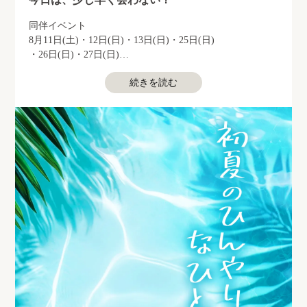
同伴イベント
8月11日(土)・12日(日)・13日(日)・25日(日)
・26日(日)・27日(日)
続きを読む
そんな一言から始まる、特別な夜。
二人だけの時間を楽しんでからAZITOへ。
いつもより距離が近づく夜は、
きっと忘れられない思い出になるはず…。
期間中は同伴のお客様限定で
嬉しい特典をご用意♡
この夏、一番贅沢なスタートを。